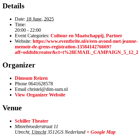
Details
Date:
18 June, 2025
Time:
20:00 - 22:00
Event Categories:
Cultuur en Maatschappij
,
Partner
Website:
https://www.eventbrite.nl/e/een-avond-met-jeanne-
memoir-de-grens-registration-1358414276669?
aff=oddtdtcreator&ct=t%28EMAIL_CAMPAIGN_5_12_2
Organizer
Dimsum Reizen
Phone
0641628578
Email
christel@dim-sum.nl
View Organizer Website
Venue
Schiller Theater
Minrebroederstraat 11
Utrecht
,
Utrecht
3512GS
Nederland
+ Google Map